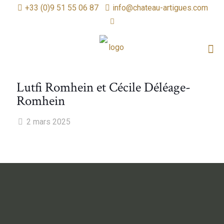
+33 (0)9 51 55 06 87
info@chateau-artigues.com
Lutfi Romhein et Cécile Déléage-
Romhein
2 mars 2025